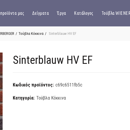
 προϊόντα μας
Δείγματα
Έργα
Κατάλογος
Τούβλα WIENE
ERBERGER
Τούβλα Κόκκινα
Sinterblauw HV EF
Sinterblauw HV EF
Κωδικός προϊόντος:
c69c6511fb5c
Κατηγορία:
Τούβλα Κόκκινα