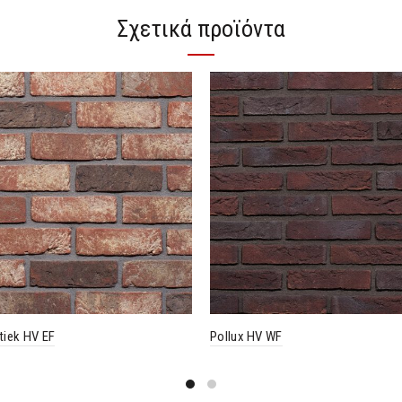
Σχετικά προϊόντα
iek HV EF
Pollux HV WF