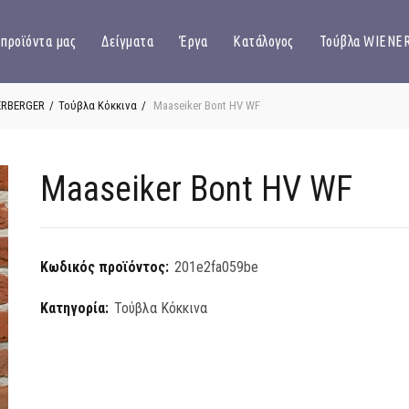
 προϊόντα μας
Δείγματα
Έργα
Κατάλογος
Τούβλα WIENE
ERBERGER
Τούβλα Κόκκινα
Maaseiker Bont HV WF
Maaseiker Bont HV WF
Κωδικός προϊόντος:
201e2fa059be
Κατηγορία:
Τούβλα Κόκκινα