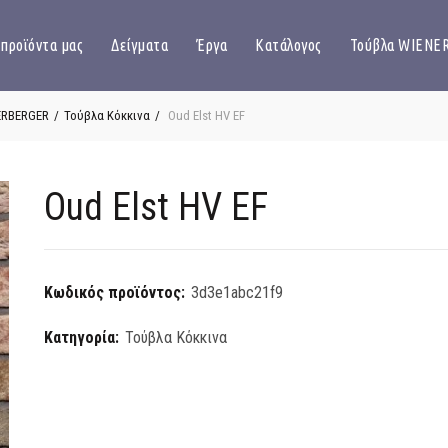
 προϊόντα μας
Δείγματα
Έργα
Κατάλογος
Τούβλα WIENE
ERBERGER
Τούβλα Κόκκινα
Oud Elst HV EF
Oud Elst HV EF
Κωδικός προϊόντος:
3d3e1abc21f9
Κατηγορία:
Τούβλα Κόκκινα