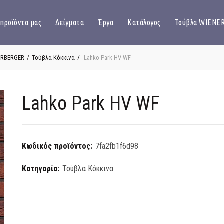
 προϊόντα μας
Δείγματα
Έργα
Κατάλογος
Τούβλα WIENE
ERBERGER
Τούβλα Κόκκινα
Lahko Park HV WF
Lahko Park HV WF
Κωδικός προϊόντος:
7fa2fb1f6d98
Κατηγορία:
Τούβλα Κόκκινα