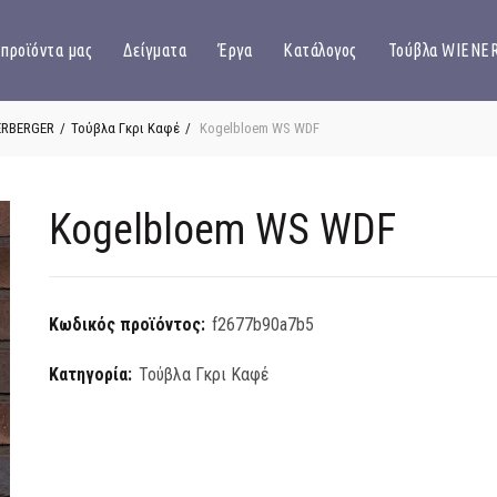
 προϊόντα μας
Δείγματα
Έργα
Κατάλογος
Τούβλα WIENE
ERBERGER
Τούβλα Γκρι Καφέ
Kogelbloem WS WDF
Kogelbloem WS WDF
Κωδικός προϊόντος:
f2677b90a7b5
Κατηγορία:
Τούβλα Γκρι Καφέ